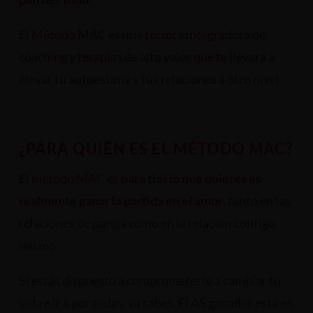
El Método MAC es una técnica integradora de
coaching y terapias de alto valor que te llevará a
elevar tu autoestima y tus relaciones a otro nivel.
¿PARA QUIÉN ES EL MÉTODO MAC?
El método MAC es
para ti si lo que quieres es
realmente ganar la partida en el amor
, tanto en las
relaciones de pareja como en la relación contigo
mismo.
Si estás dispuesto a comprometerte a cambiar tu
vida e ir a por todas, ya sabes, El AS ganador está en