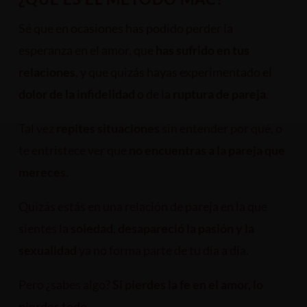
Sé que en ocasiones has podido perder la
esperanza en el amor, que
has sufrido en tus
relaciones
, y que quizás hayas experimentado el
dolor de la infidelidad
o de la
ruptura de pareja
.
Tal vez
repites situaciones
sin entender por qué, o
te entristece ver que
no encuentras a la pareja que
mereces.
Quizás estás en una relación de pareja en la que
sientes la
soledad
,
desapareció la pasión y la
sexualidad
ya no forma parte de tu día a día.
Pero ¿sabes algo?
Si pierdes la fe en el amor, lo
pierdes todo.