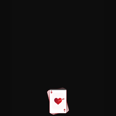
exista fidelidad.
Además, descubrirás
las técnicas más sugerentes del
sexo
tántrico
para elevar la conexión con tu
pareja a un siguiente nivel.
Solo cuando la relación de pareja se
vive desde la consciencia y el amor
existen opciones de ganar a largo
plazo, pero, sobre todo, de ser felices
juntos todos los días de vuestra vida.
El 2 de corazones está aquí para