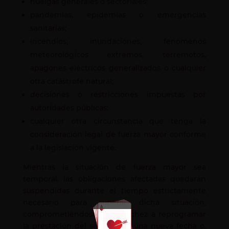
huelgas generales o sectoriales;
pandemias, epidemias o emergencias
sanitarias;
incendios, inundaciones, fenómenos
meteorológicos extremos, terremotos,
apagones eléctricos generalizados o cualquier
otra catástrofe natural;
decisiones o restricciones impuestas por
autoridades públicas;
cualquier otra circunstancia que tenga la
consideración legal de fuerza mayor conforme
a la legislación vigente.
Mientras la situación de fuerza mayor sea
temporal, las obligaciones afectadas quedarán
suspendidas durante el tiempo estrictamente
necesario para superar dicha situación,
comprometiéndose Eva Sánchez a reprogramar
la prestación del servicio en una nueva fecha o,