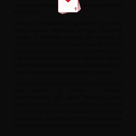
cuando resulte posible, a ofrecer una modalidad
equivalente.
Cuando la imposibilidad de prestar el servicio
tenga carácter definitivo o haga imposible
cumplir la finalidad esencial del contrato, el
cliente tendrá derecho al reembolso de la parte
del servicio que no hubiera podido prestarse, sin
que proceda indemnización adicional alguna,
salvo en aquellos supuestos en que la legislación
vigente establezca expresamente otra cosa.
La existencia de un supuesto de fuerza mayor no
dará derecho al cliente a reclamar
indemnizaciones por daños indirectos, lucro
cesante, pérdida de oportunidades o cualquier
otro perjuicio derivado exclusivamente de dicha
circunstancia, sin perjuicio de los derechos que
legalmente no puedan ser limitados o excluidos.