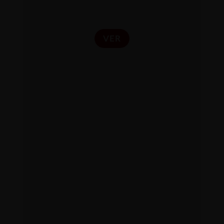
VER
PERSONAS
Acompañamiento individual y de
pareja en procesos profundos para
personas comprometidas con su
crecimiento personal y relacional a