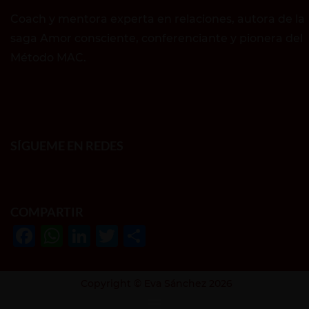
Coach y mentora experta en relaciones, autora de la
saga Amor consciente, conferenciante y pionera del
Método MAC.
SÍGUEME EN REDES
COMPARTIR
F
W
Li
T
S
a
h
n
w
h
c
at
k
it
ar
Copyright © Eva Sánchez 2026
e
s
e
te
e