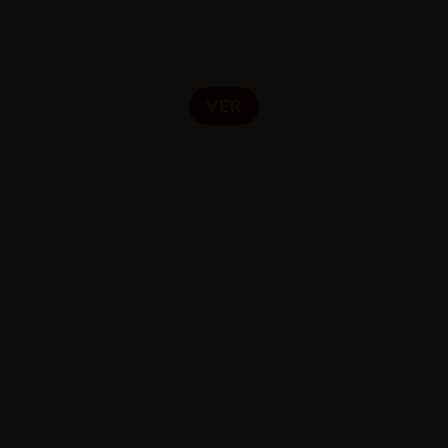
través del Método MAC.
VER