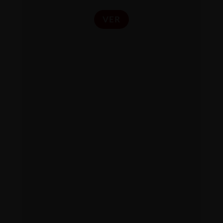
VER
INSTITUCIONES
Programas y talleres de bienestar
emocional, relaciones y valores
dirigidos a jóvenes, familias,
educadores y comunidad adulta en
contextos educativos y sociales.