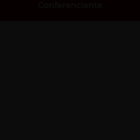
Conferenciante
Impulsando el desarrollo
emocional en personas y
organizaciones