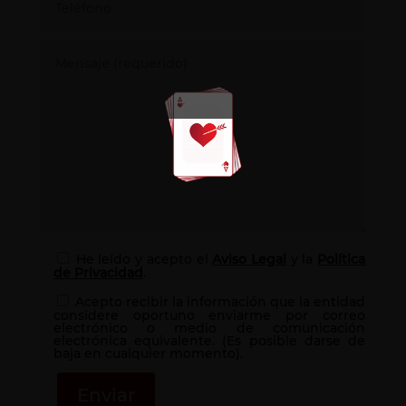
He leído y acepto el
Aviso Legal
y la
Política
de Privacidad
.
Acepto recibir la información que la entidad
considere oportuno enviarme por correo
electrónico o medio de comunicación
electrónica equivalente. (Es posible darse de
baja en cualquier momento).