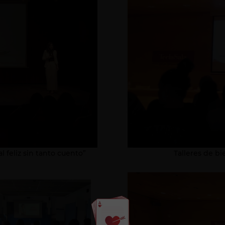
l feliz sin tanto cuento”
Talleres de b