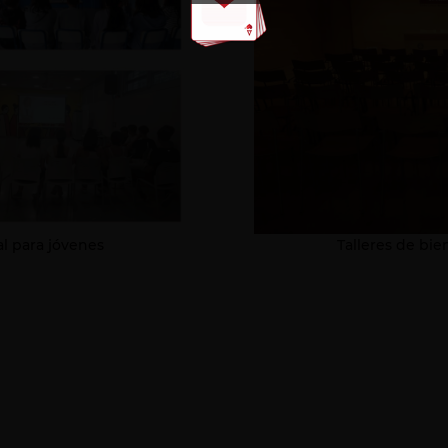
l para jóvenes
Talleres de bi