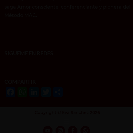
saga Amor consciente, conferenciante y pionera del
Método MAC.
SÍGUEME EN REDES
COMPARTIR
F
W
Li
T
S
a
h
n
w
h
c
at
k
it
ar
Copyright © Eva Sánchez 2026
e
s
e
te
e
b
A
dI
r