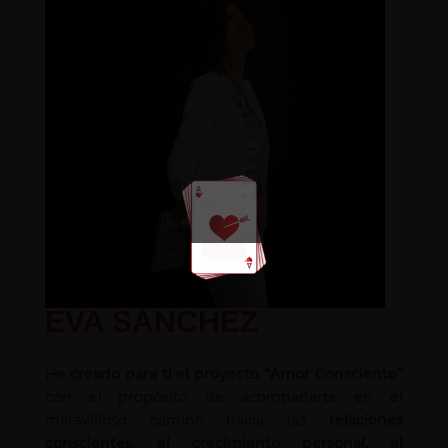
EVA SÁNCHEZ
H
e creado para ti el proyecto “Amor Consciente”
con el propósito de acompañarte en el
maravilloso camino hacia las
relaciones
conscientes, el crecimiento personal, el