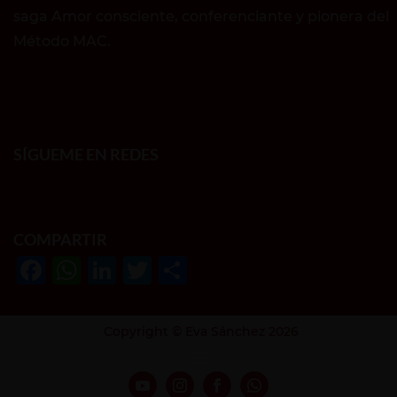
saga Amor consciente, conferenciante y pionera del
Método MAC.
SÍGUEME EN REDES
COMPARTIR
F
W
Li
T
S
a
h
n
w
h
c
at
k
it
ar
Copyright © Eva Sánchez 2026
e
s
e
te
e
b
A
dI
r