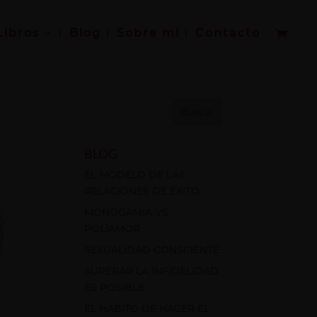
Libros
Blog
Sobre mí
Contacto
BLOG
EL MODELO DE LAS
RELACIONES DE ÉXITO
MONOGAMIA VS
POLIAMOR
SEXUALIDAD CONSCIENTE
SUPERAR LA INFIDELIDAD
ES POSIBLE
EL HÁBITO DE HACER EL