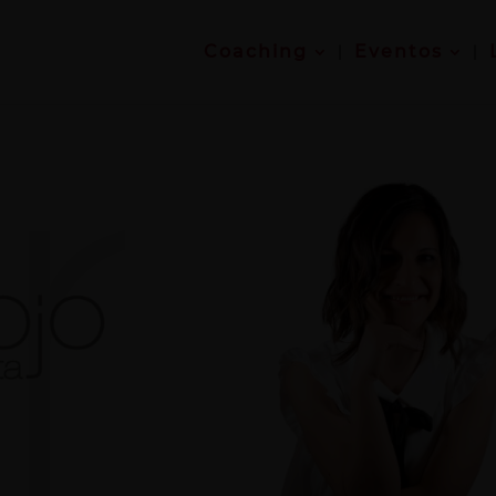
Coaching
Eventos