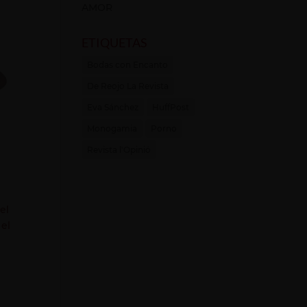
AMOR
ETIQUETAS
Bodas con Encanto
De Reojo La Revista
Eva Sánchez
HuffPost
Monogamia
Porno
Revista l'Opinió
el
 el