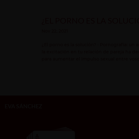
¿EL PORNO ES LA SOLUC
Nov 22, 2021
¿El porno es la solución? · Pornografía: un 
la excitación en tu relación de pareja ha d
para aumentar el impulso sexual entre vosot
EVA SÁNCHEZ