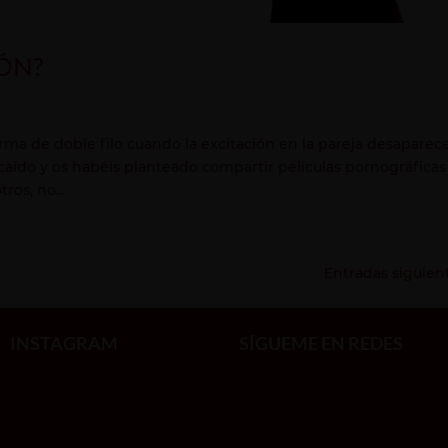
IÓN?
arma de doble filo cuando la excitación en la pareja desaparece
ecaído y os habéis planteado compartir películas pornográficas
ros, no...
Entradas siguien
INSTAGRAM
SÍGUEME EN REDES