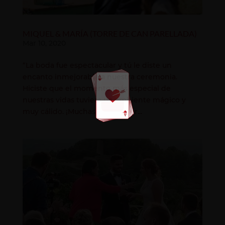
MIQUEL & MARÍA (TORRE DE CAN PARELLADA)
Mar 10, 2020
“La boda fue espectacular y tú le diste un
encanto inmejorable a nuestra ceremonia.
Hiciste que el momento más especial de
nuestras vidas tuviera un ambiente mágico y
muy cálido. ¡Muchas gracias por...