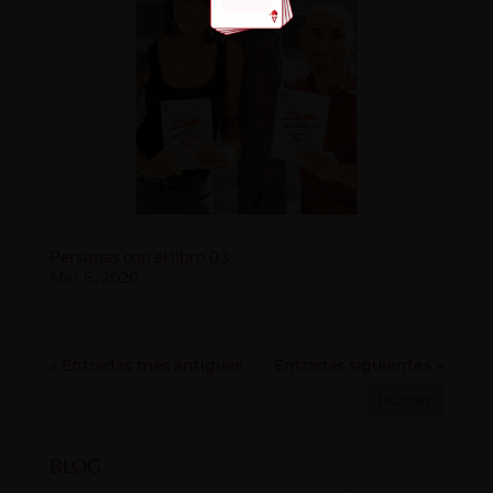
Personas con el libro 03
Mar 6, 2020
« Entradas más antiguas
Entradas siguientes »
BLOG